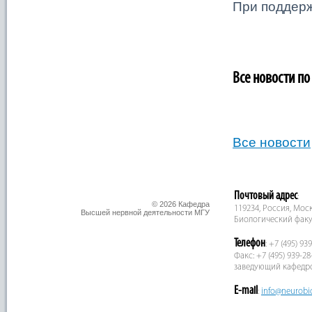
При поддер
Все новости по
Все новости
Почтовый адрес
:
© 2026 Кафедра
119234, Россия, Москв
Высшей нервной деятельности МГУ
Биологический факу
Телефон
: +7 (495) 93
Факс: +7 (495) 939-28
заведующий кафедр
E-mail
:
info@neurobi