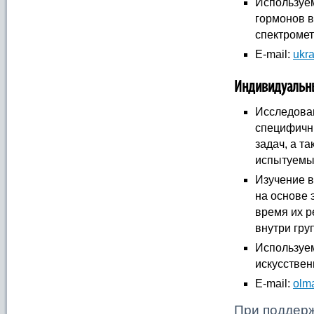
Используем
гормонов 
спектромет
E-mail:
ukr
Индивидуальны
Исследован
специфичн
задач, а т
испытуемых
Изучение в
на основе 
время их р
внутри гру
Используем
искусствен
E-mail:
olm
При поддерж