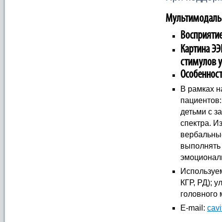
Мультимодальн
Восприяти
Картина ЭЭ
стимулов у
Особенност
В рамках н
пациентов:
детьми с з
спектра. И
вербальные
выполнять 
эмоционал
Используем
КГР, РД); 
головного 
E-mail:
cavi