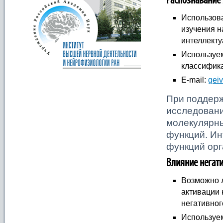
Распознавание
Использов
изучения 
интеллекту
Используе
классифика
E-mail:
geiv
При поддер
исследован
молекулярны
функций. Ин
функций орг
Влияние негат
Возможно 
активации 
негативног
Используе