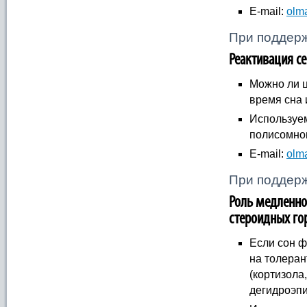
E-mail:
olm
При поддерж
Реактивация с
Можно ли 
время сна
Используе
полисомно
E-mail:
olm
При поддерж
Роль медленно
стероидных г
Если сон ф
на толеран
(кортизола
дегидроэпи