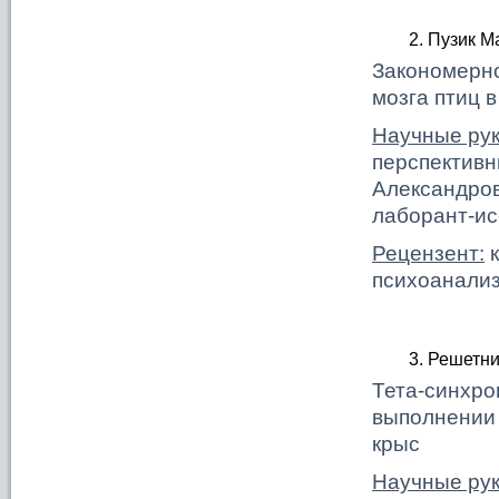
Пузик М
Закономерно
мозга птиц 
Научные рук
перспективн
Александров
лаборант-и
Рецензент:
к
психоанали
Решетни
Тета-синхро
выполнении 
крыс
Научные рук