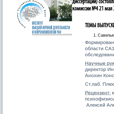
диссертаций) состоял
комиссии №4 21 мая 
ТЕМЫ ВЫПУСК
Савелье
Формировани
области СА1
обследовани
Научные рук
директор Ин
Анохин Конс
Ст.лаб. Плю
Рецензент:
к
психофизио
Алексей Ал