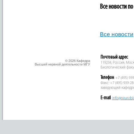
Все новости по
Все новости
Почтовый адрес
:
© 2026 Кафедра
119234, Россия, Москв
Высшей нервной деятельности МГУ
Биологический факу
Телефон
: +7 (495) 93
Факс: +7 (495) 939-28
заведующий кафедр
E-mail
:
info@neurobi