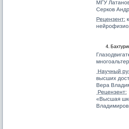
МГУ Латанов
Серков Анд
Рецензент:
к
нейрофизио
Бахтури
Глазодвигат
многоальте
Научный ру
высших дост
Вера Влади
Рецензент:
«Высшая шк
Владимиров