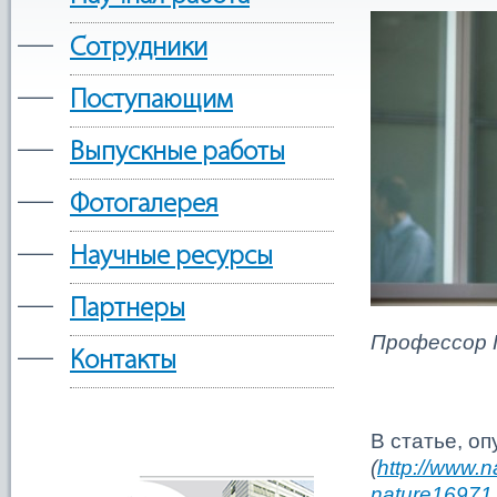
—
Сотрудники
—
Поступающим
—
Выпускные работы
—
Фотогалерея
—
Научные ресурсы
—
Партнеры
Профессор Г
—
Контакты
В статье, о
(
http://www.n
nature16971.