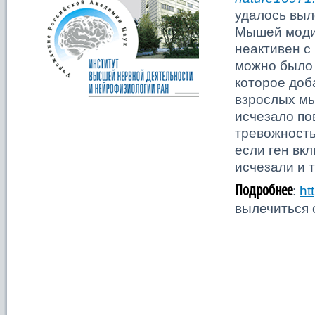
удалось выл
Мышей модиф
неактивен с
можно было 
которое доб
взрослых мы
исчезало по
тревожность
если ген вк
исчезали и 
Подробнее
:
ht
вылечиться 