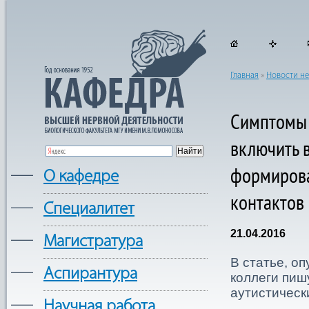
Главная
»
Новости н
​Симптомы 
включить в
формиров
—
О кафедре
контактов
—
Cпециалитет
21.04.2016
—
Магистратура
В статье, о
—
Аспирантура
коллеги пиш
аутистическ
—
Научная работа