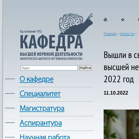
Главная
»
Новости
»
Вышли в с
высшей не
2022 год
—
О кафедре
—
Cпециалитет
11.10.2022
—
Магистратура
—
Аспирантура
—
Научная работа