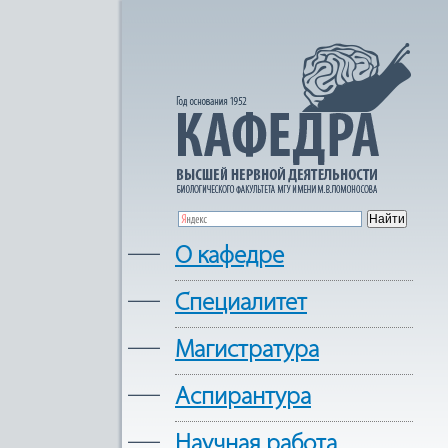
—
О кафедре
—
Cпециалитет
—
Магистратура
—
Аспирантура
—
Научная работа