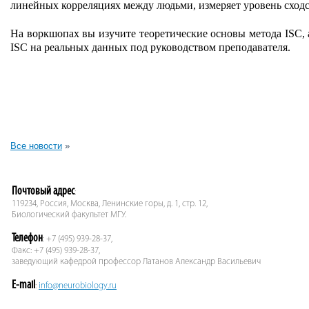
линейных корреляциях между людьми, измеряет уровень сходс
На воркшопах вы изучите теоретические основы метода ISC, а
ISC на реальных данных под руководством преподавателя.
Все новости
»
Почтовый адрес
:
119234, Россия, Москва, Ленинские горы, д. 1, стр. 12,
Биологический факультет МГУ.
Телефон
: +7 (495) 939-28-37,
Факс: +7 (495) 939-28-37,
заведующий кафедрой профессор Латанов Александр Васильевич
E-mail
:
info@neurobiology.ru