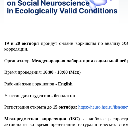
19 и 20 октября
 пройдут онлайн воркшопы по анализу ЭЭ
корреляции.
Организатор: 
Международная лаборатория социальной не
Время проведения: 
16:00 - 18:00 (Мск)
Рабочий язык воркшопов - 
English
Участие 
для студентов - бесплатно
Регистрация открыта 
до 15 октября:
https://neuro.hse.ru/ilsn/s
Межпредметная корреляция (ISC)
 - наиболее распрост
активности во время презентации натуралистических стим