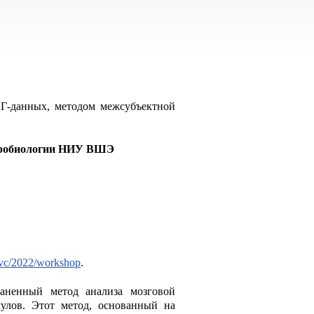
Г-данных, методом межсубъектной 
йробиологии НИУ ВШЭ
nevc/2022/workshop
.
раненный метод анализа мозговой 
улов. Этот метод, основанный на 