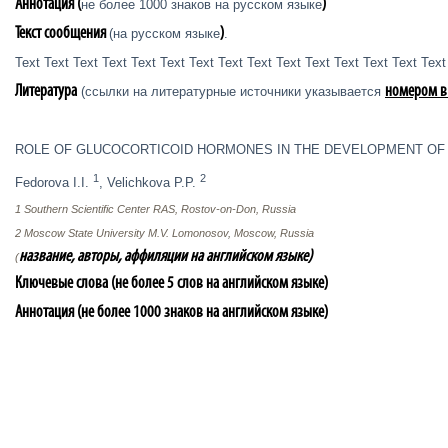
Аннотация (
)
не более 1000 знаков на русском языке
Текст сообщения
)
(на русском языке
.
Text Text Text Text Text Text Text Text Text Text Text Text Text Text Text
Литература
номером в
(ссылки на литературные источники указывается
ROLE OF GLUCOCORTICOID HORMONES IN THE DEVELOPMENT OF 
1
2
Fedorova I.I.
, Velichkova P.P.
1 Southern Scientific Center RAS, Rostov-on-Don, Russia
2 Moscow State University M.V. Lomonosov, Moscow, Russia
название, авторы, аффиляции на английском языке)
(
Ключевые слова (не более 5 слов на английском языке)
Аннотация (не более 1000 знаков на английском языке)