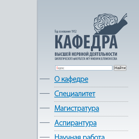
—
О кафедре
—
Cпециалитет
—
Магистратура
—
Аспирантура
—
Научная работа