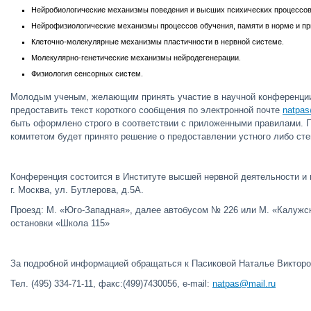
Нейробиологические механизмы поведения и высших психических процессов
Нейрофизиологические механизмы процессов обучения, памяти в норме и при
Клеточно-молекулярные механизмы пластичности в нервной системе.
Молекулярно-генетические механизмы нейродегенерации.
Физиология сенсорных систем.
Молодым ученым, желающим принять участие в научной конференции
предоставить текст короткого сообщения по электронной почте
natpas
быть оформлено строго в соответствии с приложенными правилами.
комитетом будет принято решение о предоставлении устного либо сте
Конференция состоится в Институте высшей нервной деятельности и 
г. Москва, ул. Бутлерова, д.5А.
Проезд: М. «Юго-Западная», далее автобусом № 226 или М. «Калужск
остановки «Школа 115»
За подробной информацией обращаться к Пасиковой Наталье Викторо
Тел. (495) 334-71-11, факс:(499)7430056, e-mail:
natpas@mail.ru