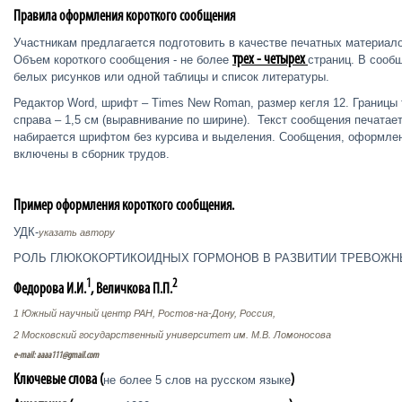
Правила оформления короткого сообщения
Участникам предлагается подготовить в качестве печатных материал
трех - четырех
Объем короткого сообщения - не более
страниц. В сооб
белых рисунков или одной таблицы и список литературы.
Редактор Word, шрифт – Times New Roman, размер кегля 12. Границы те
справа – 1,5 см (выравнивание по ширине). Текст сообщения печатае
набирается шрифтом без курсива и выделения. Сообщения, оформлен
включены в сборник трудов.
Пример оформления короткого сообщения.
УДК-
указать автору
РОЛЬ ГЛЮКОКОРТИКОИДНЫХ ГОРМОНОВ В РАЗВИТИИ ТРЕВОЖН
1
2
Федорова И.И.
, Величкова П.П.
1 Южный научный центр РАН, Ростов-на-Дону, Россия,
2 Московский государственный университет им. М.В. Ломоносова
e-mail:
aaaa111@
gmail.
com
Ключевые слова (
)
не более 5 слов на русском языке