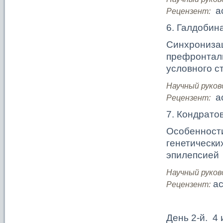
ас
Рецензент:
6. Галдобин
Синхронизац
префронталь
условного с
Научный руков
ас
Рецензент:
7. Кондрато
Особенности
генетически
эпилепсией
Научный руков
ас
Рецензент:
День 2-й. 4 