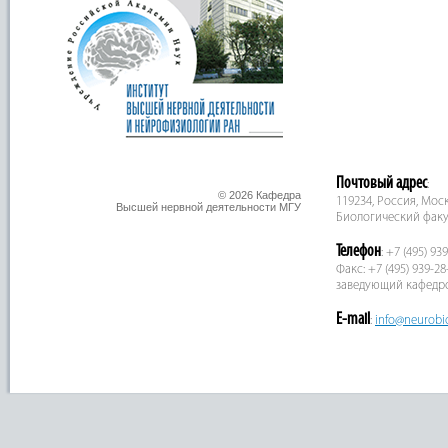
Почтовый адрес
:
© 2026 Кафедра
119234, Россия, Москв
Высшей нервной деятельности МГУ
Биологический факу
Телефон
: +7 (495) 93
Факс: +7 (495) 939-28
заведующий кафедр
E-mail
:
info@neurobi