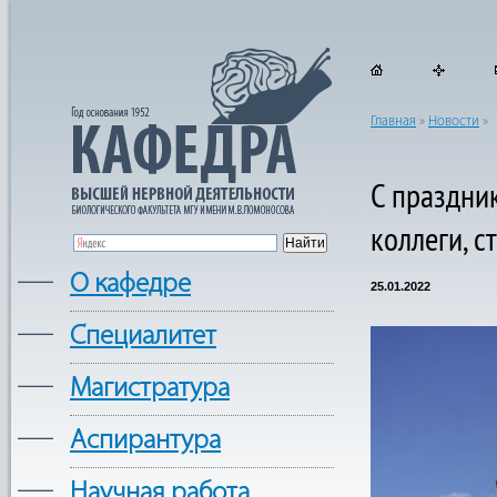
Главная
»
Новости
»
С праздни
коллеги, с
—
О кафедре
25.01.2022
—
Cпециалитет
—
Магистратура
—
Аспирантура
—
Научная работа