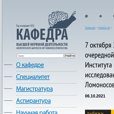
Главная
»
Новости
»
7 октября 
очередной
Института
—
О кафедре
исследова
—
Cпециалитет
Ломоносо
—
Магистратура
06.10.2021
—
Аспирантура
—
Научная работа