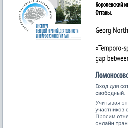
Королевский ин
Оттавы.
Georg North
«Temporo-sp
gap between
Ломоносовск
Вход для со
свободный.
Учитывая эп
участников 
Просим отне
онлайн тран