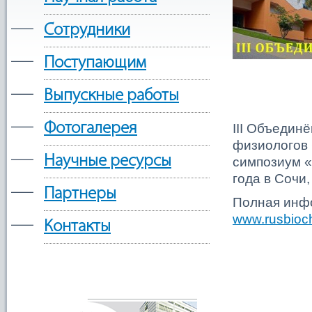
—
Сотрудники
—
Поступающим
—
Выпускные работы
—
Фотогалерея
III Объедин
физиологов 
—
Научные ресурсы
симпозиум «
года в Сочи
—
Партнеры
Полная инф
www.rusbioc
—
Контакты