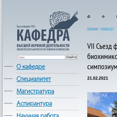
Главная
»
Новости
»
VII Съезд 
биохимико
симпозиум
—
О кафедре
—
Cпециалитет
21.02.2021
—
Магистратура
—
Аспирантура
—
Научная работа