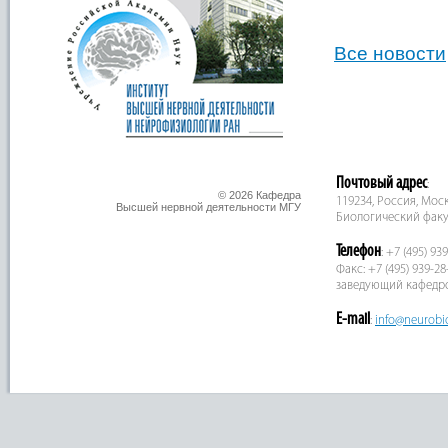
Все новости
Почтовый адрес
:
© 2026 Кафедра
119234, Россия, Москв
Высшей нервной деятельности МГУ
Биологический факу
Телефон
: +7 (495) 93
Факс: +7 (495) 939-28
заведующий кафедр
E-mail
:
info@neurobi