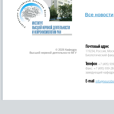
Все новости
Почтовый адрес
:
© 2026 Кафедра
119234, Россия, Москв
Высшей нервной деятельности МГУ
Биологический факу
Телефон
: +7 (495) 93
Факс: +7 (495) 939-28
заведующий кафедр
E-mail
:
info@neurobi