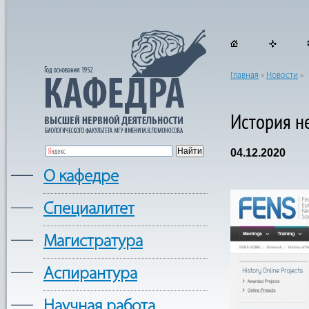
Главная
»
Новости
»
История н
04.12.2020
—
О кафедре
—
Cпециалитет
—
Магистратура
—
Аспирантура
—
Научная работа