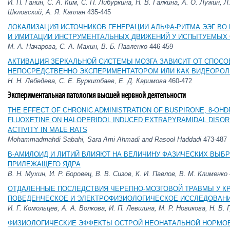
И. П. Ганин, С. А. Ким, С. П. Либуркина, Н. В. Галкина, А. О. Лужин, 
Шкловский, А. Я. Каплан
435-445
ЛОКАЛИЗАЦИЯ ИСТОЧНИКОВ ГЕНЕРАЦИИ АЛЬФА-РИТМА ЭЭГ ВО
И ИМИТАЦИИ ИНСТРУМЕНТАЛЬНЫХ ДВИЖЕНИЙ У ИСПЫТУЕМЫХ 
М. А. Начарова, С. А. Махин, В. Б. Павленко
446-459
АКТИВАЦИЯ ЗЕРКАЛЬНОЙ СИСТЕМЫ МОЗГА ЗАВИСИТ ОТ СПОСО
НЕПОСРЕДСТВЕННО ЭКСПЕРИМЕНТАТОРОМ ИЛИ КАК ВИДЕОРОЛ
Н. Н. Лебедева, С. Е. Буркитбаев, Е. Д. Каримова
460-472
Экспериментальная
патология
высшей
нервной
деятельности
THE EFFECT OF CHRONIC ADMINISTRATION OF BUSPIRONE, 8-OHD
FLUOXETINE ON HALOPERIDOL INDUCED EXTRAPYRAMIDAL DISO
ACTIVITY IN MALE RATS
Mohammadmahdi Sabahi, Sara Ami Ahmadi and Rasool Haddadi
473-487
Β-АМИЛОИД И ЛИТИЙ ВЛИЯЮТ НА ВЕЛИЧИНУ ФАЗИЧЕСКИХ ВЫБ
ПРИЛЕЖАЩЕГО ЯДРА
В. Н. Мухин, И. Р. Боровец, В. В. Сизов, К. И. Павлов, В. М. Клименко
ОТДАЛЕННЫЕ ПОСЛЕДСТВИЯ ЧЕРЕПНО-МОЗГОВОЙ ТРАВМЫ У К
ПОВЕДЕНЧЕСКОЕ И ЭЛЕКТРОФИЗИОЛОГИЧЕСКОЕ ИССЛЕДОВАН
И. Г. Комольцев, А. А. Волкова, И. П. Левшина, М. Р. Новикова, Н. В.
ФИЗИОЛОГИЧЕСКИЕ ЭФФЕКТЫ ОСТРОЙ НЕОНАТАЛЬНОЙ НОРМО