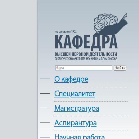
—
О кафедре
—
Cпециалитет
—
Магистратура
—
Аспирантура
—
Научная работа