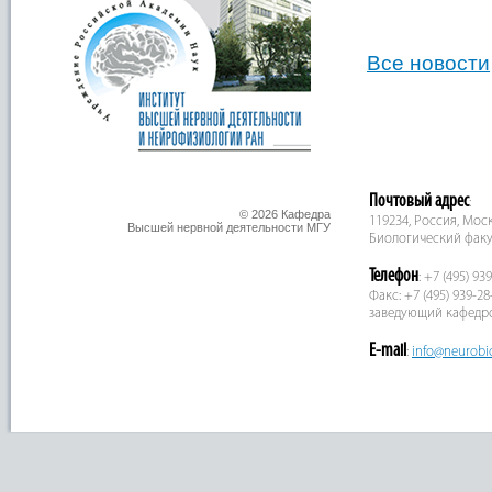
Все новости
Почтовый адрес
:
© 2026 Кафедра
119234, Россия, Москв
Высшей нервной деятельности МГУ
Биологический факу
Телефон
: +7 (495) 93
Факс: +7 (495) 939-28
заведующий кафедр
E-mail
:
info@neurobi