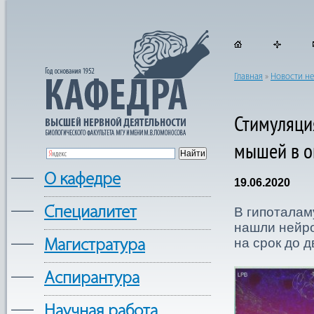
Главная
»
Новости н
Стимуляци
мышей в о
—
О кафедре
19.06.2020
—
Cпециалитет
В гипоталам
нашли нейро
—
на срок до д
Магистратура
—
Аспирантура
—
Научная работа