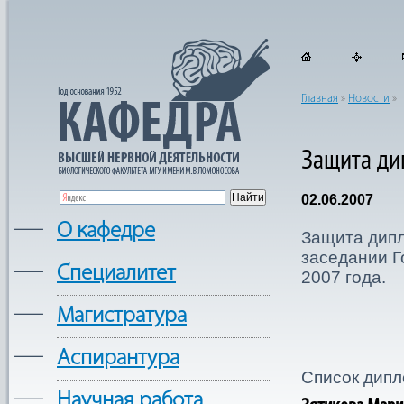
Главная
»
Новости
»
Защита ди
02.06.2007
—
О кафедре
Защита дипл
заседании Г
—
Cпециалитет
2007 года.
—
Магистратура
—
Аспирантура
Cписок дипл
—
Научная работа