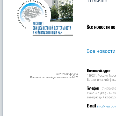
"отлично".
Все новости по
Все новости
Почтовый адрес
:
© 2026 Кафедра
119234, Россия, Москв
Высшей нервной деятельности МГУ
Биологический факу
Телефон
: +7 (495) 93
Факс: +7 (495) 939-28
заведующий кафедр
E-mail
:
info@neurobi