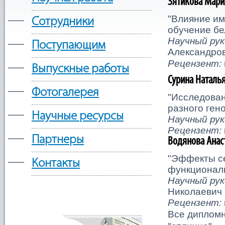
Зятикова Мари
—
"Влияние им
Сотрудники
обучение бе
—
Научный ру
Поступающим
Александро
Рецензент:
—
Выпускные работы
Сурина Наталь
—
Фотогалерея
"Исследован
разного ген
—
Научные ресурсы
Научный ру
Рецензент:
—
Партнеры
Водянова Анас
"Эффекты се
—
Контакты
функционал
Научный ру
Николаевич
Рецензент:
Все диплом