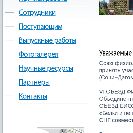
—
Сотрудники
—
Поступающим
—
Выпускные работы
Уважаемые 
—
Фотогалерея
Союз физиол
—
Научные ресурсы
принять уч
(Сочи–Дагом
—
Партнеры
VI СЪЕЗД ФИ
—
Контакты
Объединенно
СЪЕЗД БИОХ
«Белки и пе
СНГ совмест