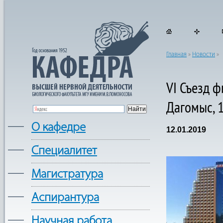
Главная
»
Новости
»
VI Съезд ф
Дагомыс, 
—
О кафедре
12.01.2019
—
Cпециалитет
—
Магистратура
—
Аспирантура
—
Научная работа