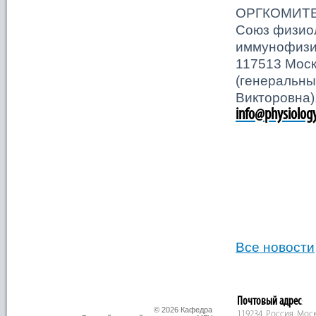
ОРГКОМИТ
Союз физиол
иммунофизи
117513 Москв
(генеральны
Викторовна)
info
@
physiolog
Все новости
Почтовый адрес
:
© 2026 Кафедра
119234, Россия, Москв