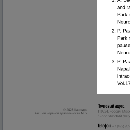
A. Sed
and r
Parki
Neuro
P. Pa
Parki
pause
Neuro
P. Pa
Napal
intrao
Vol.1
Почтовый адрес
:
© 2026 Кафедра
119234, Россия, Москв
Высшей нервной деятельности МГУ
Биологический факу
Телефон
: +7 (495) 93