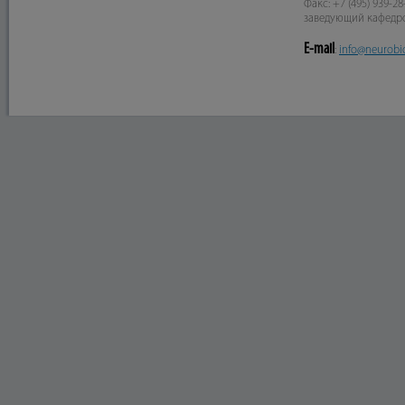
Факс: +7 (495) 939-28
заведующий кафедр
E-mail
:
info@neurobi