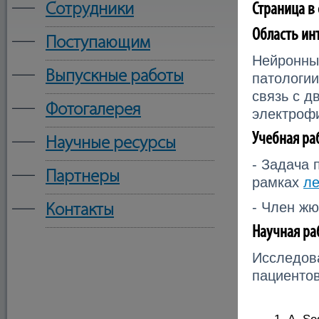
—
Сотрудники
Страница в
Область ин
—
Поступающим
Нейронны
—
Выпускные работы
патологии
связь с 
—
Фотогалерея
электрофи
—
Учебная ра
Научные ресурсы
- Задача 
—
Партнеры
рамках
ле
—
- Член ж
Контакты
Научная ра
Исследова
пациенто