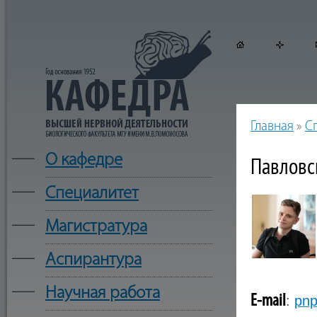
Главная
»
С
—
О кафедре
Павловс
—
Cпециалитет
—
Магистратура
—
Аспирантура
—
Научная работа
E
-
mail
:
pn