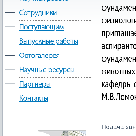
фундамен
—
Сотрудники
физиологи
—
Поступающим
приглашае
—
Выпускные работы
аспиранто
—
фундамен
Фотогалерея
—
животных 
Научные ресурсы
кафедры 
—
Партнеры
М.В.Ломон
—
Контакты
Подача зая