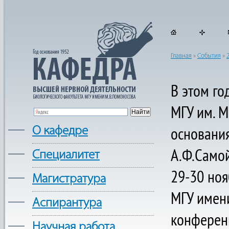
Главная
»
События
»
В этом го
МГУ им. М
—
основани
О кафедре
А.Ф.Само
—
Cпециалитет
29-30 ноя
—
Магистратура
МГУ имен
—
Аспирантура
конферен
—
Научная работа