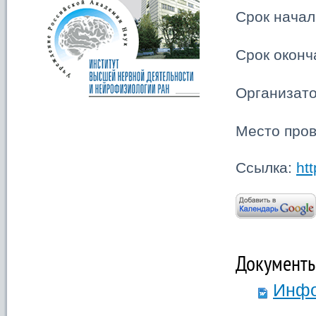
Срок нача
Срок оконч
Организат
Место про
Ссылка:
ht
Документ
Инфо