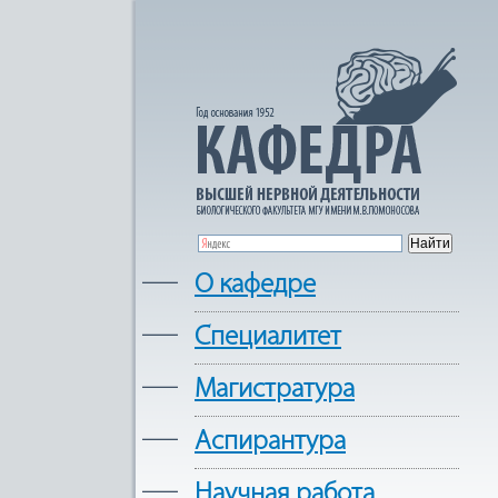
—
О кафедре
—
Cпециалитет
—
Магистратура
—
Аспирантура
—
Научная работа